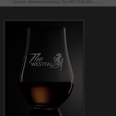
Special- Warehousetasting The WESTFALIAN - ...