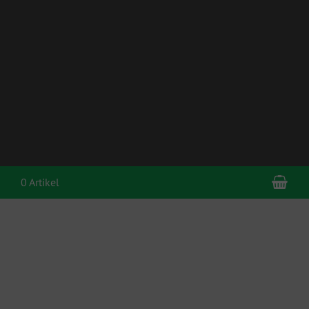
War
0 Artikel