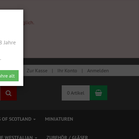
pause.
chnellstmöglich.
 Jahre
.
Zur Kasse
Ihr Konto
Anmelden
ahre alt
Warenkorb
Suchen
0 Artikel
 OF SCOTLAND
MINIATUREN
HE WESTFALIAN
ZUBEHÖR / GLÄSER