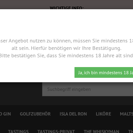
WICHTIGE INFO:
1.08.2026 bis zum 16.08.2026 macht unser Onlineshop Sommer
26 sind wir wieder für Euch da und bearbeiten eure Bestellung s
Eine Abholung ist während dieser Zeit nicht möglich.
Wir wünschen Euch eine schöne Zeit und bis bald!
ser Angebot nutzen zu können, müssen Sie mindestens 18
Euer my-whisky-shop.com Team
alt sein. Hierfür benötigen wir Ihre Bestätigung.
Bitte bestätigen Sie, dass Sie mindestens 18 Jahre alt sind
Ja, ich bin mindestens 18 J
D GIN
GOLFZUBEHÖR
ISLA DEL RON
LIKÖRE
MALTS
TASTINGS
TASTINGS-PRIVAT
THE WHISKYMAN
T