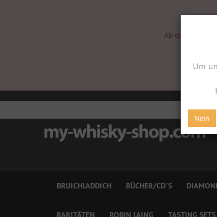
Vom 0
Ab dem 17.08.20
Um un
Nein
BRUICHLADDICH
BÜCHER/CD`S
DIAMON
RARITÄTEN
ROBIN LAING
TASTING SETS