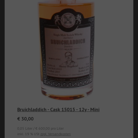
Bruichladdich - Cask 15015 - 12y - Mini
€ 30,00
0,05 Liter / € 600,00 pro Liter
inkl. 19 % USt
zzgl. Versandkosten