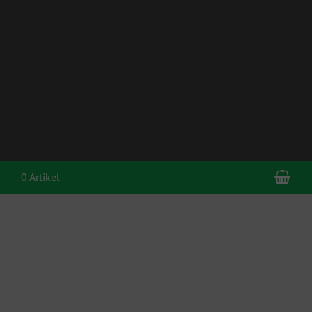
War
0 Artikel