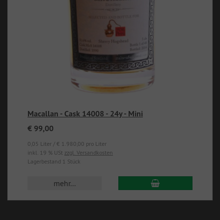
Macallan - Cask 14008 - 24y - Mini
€ 99,00
0,05 Liter / € 1.980,00 pro Liter
inkl. 19 % USt
zzgl. Versandkosten
Lagerbestand 1 Stück
mehr...